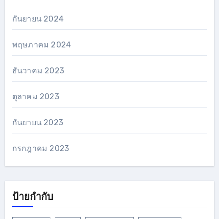
กันยายน 2024
พฤษภาคม 2024
ธันวาคม 2023
ตุลาคม 2023
กันยายน 2023
กรกฎาคม 2023
ป้ายกำกับ