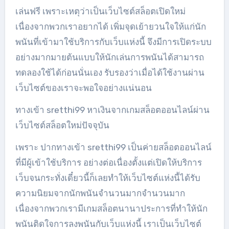
เล่นฟรี เพราะเหตุว่าเป็นเว็บไซต์สล็อตเปิดใหม่
เนื่องจากพวกเราอยากได้ เพิ่มจุดเย้ายวนใจให้แก่นัก
พนันที่เข้ามาใช้บริการกับเว็บแห่งนี้ จึงมีการเปิดระบบ
อย่างมากมายต้นแบบให้นักเล่นการพนันได้สามารถ
ทดลองใช้ได้ก่อนนั่นเอง รับรองว่าเมื่อได้ใช้งานผ่าน
เว็บไซต์ของเราจะพอใจอย่างแน่นอน
ทางเข้า sretthi99 หาเงินจากเกมสล็อตออนไลน์ผ่าน
เว็บไซต์สล็อตใหม่ปัจจุบัน
เพราะ ปากทางเข้า sretthi99 เป็นค่ายสล็อตออนไลน์
ที่มีผู้เข้าใช้บริการ อย่างต่อเนื่องตั้งแต่เปิดให้บริการ
เว็บจนกระทั่งเดี๋ยวนี้ก็เลยทำให้เว็บไซต์แห่งนี้ได้รับ
ความนิยมจากนักพนันจำนวนมากจำนวนมาก
เนื่องจากพวกเรามีเกมสล็อตนานาประการที่ทำให้นัก
พนันติดใจการลงพนันกับเว็บแห่งนี้ เราเป็นเว็บไซต์