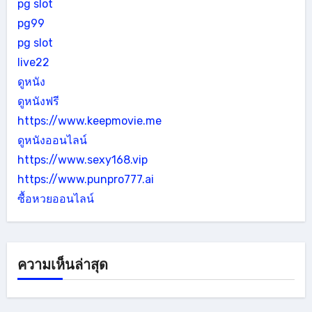
pg slot
pg99
pg slot
live22
ดูหนัง
ดูหนังฟรี
https://www.keepmovie.me
ดูหนังออนไลน์
https://www.sexy168.vip
https://www.punpro777.ai
ซื้อหวยออนไลน์
ความเห็นล่าสุด