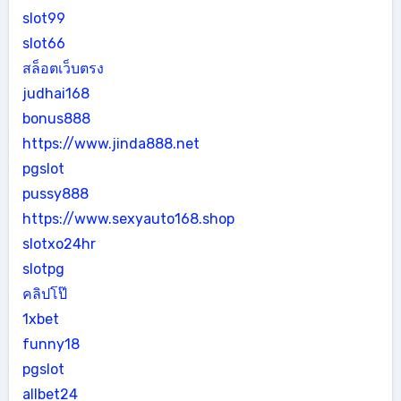
slot99
slot66
สล็อตเว็บตรง
judhai168
bonus888
https://www.jinda888.net
pgslot
pussy888
https://www.sexyauto168.shop
slotxo24hr
slotpg
คลิปโป๊
1xbet
funny18
pgslot
allbet24