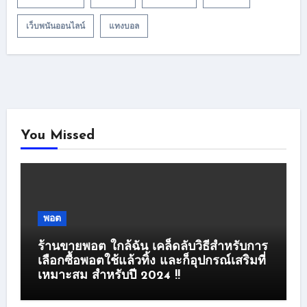
เว็บพนันออนไลน์
แทงบอล
You Missed
พอต
ร้านขายพอต ใกล้ฉัน เคล็ดลับวิธีสำหรับการ
เลือกซื้อพอตใช้แล้วทิ้ง และก็อุปกรณ์เสริมที่
เหมาะสม สำหรับปี 2024 !!