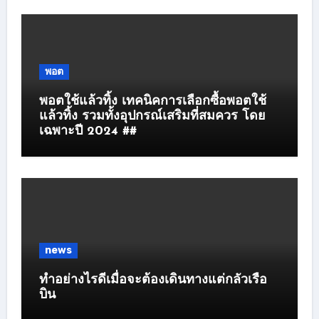
พอต
พอตใช้แล้วทิ้ง เทคนิคการเลือกซื้อพอตใช้
แล้วทิ้ง รวมทั้งอุปกรณ์เสริมที่สมควร โดย
เฉพาะปี 2024 ##
news
ทำอย่างไรดีเมื่อจะต้องเดินทางแต่กลัวเรือ
บิน