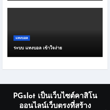
แทงบอล
ระบบ แทงบอล เข้าใจง่าย
PGslot เป็นเว็บไซต์คาสิโน
ออนไลน์เว็บตรงที่สร้าง