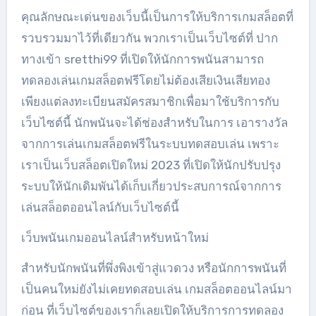
คุณลักษณะเด่นของเว็บนี้เป็นการให้บริการเกมสล็อตที่
รวบรวมมาไว้ที่เดียวกัน พวกเราเป็นเว็บไซต์ที่ ปาก
ทางเข้า sretthi99 ที่เปิดให้นักการพนันสามารถ
ทดลองเล่นเกมสล็อตฟรีโดยไม่ต้องเสียเงินเสียทอง
เพียงแต่ลงทะเบียนสมัครสมาชิกเพื่อมาใช้บริการกับ
เว็บไซต์นี้ นักพนันจะได้ช่องสำหรับในการ เอารางวัล
จากการเล่นเกมสล็อตฟรีในระบบทดสอบเล่น เพราะ
เราเป็นเว็บสล็อตเปิดใหม่ 2023 ที่เปิดให้นักปรับปรุง
ระบบให้นักเดิมพันได้เก็บเกี่ยวประสบการณ์จากการ
เล่นสล็อตออนไลน์กับเว็บไซต์นี้
เว็บพนันเกมออนไลน์สำหรับหน้าใหม่
สำหรับนักพนันที่พึ่งพิงเข้าสู่แวดวง หรือนักการพนันที่
เป็นคนใหม่ยังไม่เคยทดสอบเล่น เกมสล็อตออนไลน์มา
ก่อน ที่เว็บไซต์ของเราก็เลยเปิดให้บริการการทดลอง