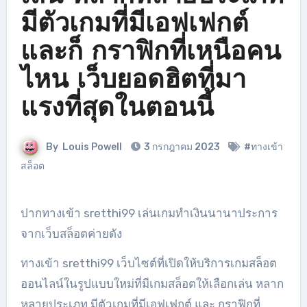
มีตัวเกมที่มีเอฟเฟกต์
และก็ กราฟิกที่เหนือคน
ไหน เว็บยอดฮิตที่มา
แรงที่สุดในตอนนี้
By
Louis Powell
3 กรกฎาคม 2023
#ทางเข้า
สล็อต
ปากทางเข้า sretthi99 เล่นเกมทำเงินนานาประการ
จากเว็บสล็อตค่ายดัง
ทางเข้า sretthi99 เว็บไซต์ที่เปิดให้บริการเกมสล็อต
ออนไลน์ในรูปแบบใหม่ที่มีเกมสล็อตให้เลือกเล่น หลาก
หลายประเภท มีตัวเกมที่มีเอฟเฟกต์ และ กราฟิกที่