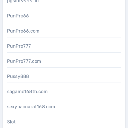
pgslot9999.co
PunPro66
PunPro66.com
PunPro777
PunPro777.com
Pussy888
sagame168th.com
sexybaccarat168.com
Slot